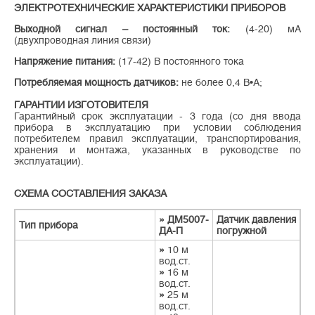
ЭЛЕКТРОТЕХНИЧЕСКИЕ ХАРАКТЕРИСТИКИ ПРИБОРОВ
Выходной сигнал – постоянный ток:
(4-20) мА
(двухпроводная линия связи)
Напряжение питания:
(17-42) В постоянного тока
Потребляемая мощность датчиков:
не более 0,4 В•А;
ГАРАНТИИ ИЗГОТОВИТЕЛЯ
Гарантийный срок эксплуатации - 3 года (со дня ввода
прибора в эксплуатацию при условии соблюдения
потребителем правил эксплуатации, транспортирования,
хранения и монтажа, указанных в руководстве по
эксплуатации).
СХЕМА СОСТАВЛЕНИЯ ЗАКАЗА
»
ДМ5007-
Датчик давления
Тип прибора
ДА-П
погружной
»
10 м
вод.ст.
»
16 м
вод.ст.
»
25 м
вод.ст.