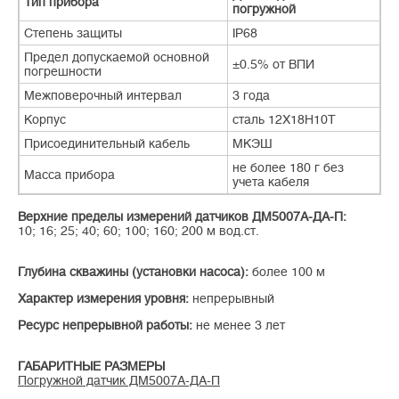
Тип прибора
погружной
Степень защиты
IP68
Предел допускаемой основной
±0.5% от ВПИ
погрешности
Межповерочный интервал
3 года
Корпус
сталь 12Х18Н10Т
Присоединительный кабель
МКЭШ
не более 180 г без
Масса прибора
учета кабеля
Верхние пределы измерений датчиков ДМ5007А-ДА-П:
10; 16; 25; 40; 60; 100; 160; 200 м вод.ст.
Глубина скважины (установки насоса):
более 100 м
Характер измерения уровня:
непрерывный
Ресурс непрерывной работы:
не менее 3 лет
ГАБАРИТНЫЕ РАЗМЕРЫ
Погружной датчик ДМ5007А-ДА-П