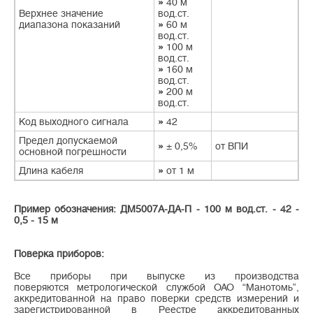
»
40 м
Верхнее значение
вод.ст.
диапазона показаний
»
60 м
вод.ст.
»
100 м
вод.ст.
»
160 м
вод.ст.
»
200 м
вод.ст.
Код выходного сигнала
»
42
Предел допускаемой
»
± 0,5%
от ВПИ
основной погрешности
Длина кабеля
»
от 1 м
Пример обозначения: ДМ5007А-ДА-П - 100 м вод.ст. -
42 -
0,5 - 15 м
Поверка приборов:
Все приборы при выпуске из производства
поверяются метрологической службой ОАО “Манотомь”,
аккредитованной на право поверки средств измерений и
зарегистрированной в Реестре аккредитованных