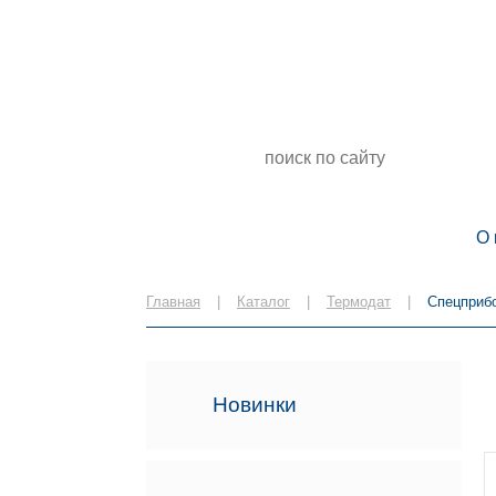
Измерительные приборы, манометры,
термометры, датчики в Самаре от
известных производителей
О 
Главная
|
Каталог
|
Термодат
|
Спецприб
Новинки
ПСУ