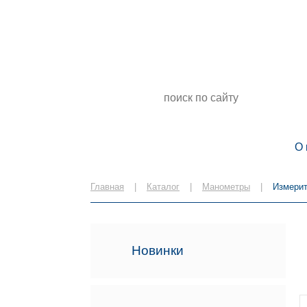
Измерительные приборы, манометры,
термометры, датчики в Самаре от
известных производителей
О 
Главная
|
Каталог
|
Манометры
|
Измерит
Новинки
ПСУ