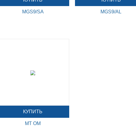
MGS9/SA
MGS9/AL
КУПИТЬ
MT OM