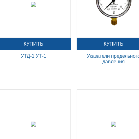
КУПИТЬ
КУПИТЬ
УТД-1 УТ-1
Указатели предельног
давления