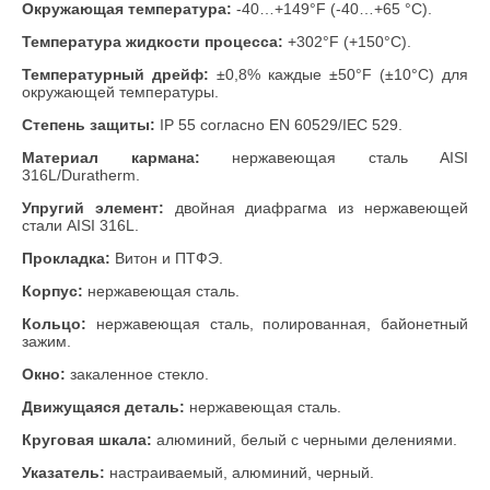
Окружающая температура:
-40…+149°F (-40…+65 °C).
Температура жидкости процесса:
+302°F (+150°C).
Температурный дрейф:
±0,8% каждые ±50°F (±10°C) для
окружающей температуры.
Степень защиты:
IP 55 согласно EN 60529/IEC 529.
Материал кармана:
нержавеющая сталь AISI
316L/Duratherm.
Упругий элемент:
двойная диафрагма из нержавеющей
стали AISI 316L.
Прокладка:
Витон и ПТФЭ.
Корпус:
нержавеющая сталь.
Кольцо:
нержавеющая сталь, полированная, байонетный
зажим.
Окно:
закаленное стекло.
Движущаяся деталь:
нержавеющая сталь.
Круговая шкала:
алюминий, белый с черными делениями.
Указатель:
настраиваемый, алюминий, черный.