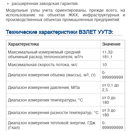
расширенная заводская гарантия.
Модульные узлы учета ориентированы, прежде всего, на
использование на объектах ЖКХ, инфраструктурных и
производственных объектах промышленных предприятий.
Технические характеристики ВЗЛЕТ УУТЭ:
Характеристика
Значение
Максимальный измеряемый средний
11,32-
объемный расход теплоносителя, м
3
/ч
181,1
Максимальная скорость потока, м/с
10
0-
Диапазон измерения объема (массы), м
3
, (т)
999999999
от 0,1 до
Диапазон измерения давления, МПа
2,5
от 0 до
Диапазон измерения температуры, °С
180
от 3 до
Диапазон измерения разности температур, °С
180
Диапазон измерения тепловой энергии, ГДж
0-
(Гкал)
999999999