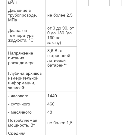
м
3
/ч
Давление в
трубопроводе,
не более 2,5
МПа
от 0 до 90, от
Диапазон
0 до 130 (до
температуры
160 по
жидкости, °С
заказу)
3,6 В от
Напряжение
встроенной
питания
литиевой
расходомера
батареи**
Глубина архивов
измерительной
информации,
записей:
- часового
1440
- суточного
460
- месячного
48
Потребляемая
не более 1,5
мощность, Вт
Средняя