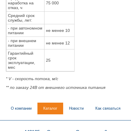
наработка на
75 000
отказ, ч
Средний срок
службы, лет:
- при автономном
не менее 10
питании
- при внешнем
не менее 12
питании
Гарантийный
срок
25
эксплуатации,
мес
* V - скорость потока, м/с
** по заказу 24В от внешнего источника питания
О компании
Каталог
Новости
Как связаться