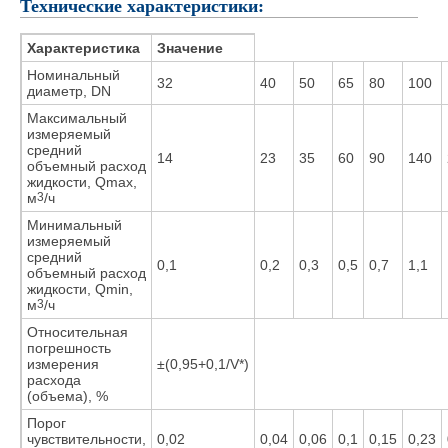
Технические характеристики:
Характеристика
Значение
Номинальный
32
40
50
65
80
100
диаметр, DN
Максимальный
измеряемый
средний
14
23
35
60
90
140
объемный расход
жидкости, Qmax,
м
3
/ч
Минимальный
измеряемый
средний
0,1
0,2
0,3
0,5
0,7
1,1
объемный расход
жидкости, Qmin,
м
3
/ч
Относительная
погрешность
измерения
±(0,95+0,1/V*)
расхода
(объема), %
Порог
чувствительности,
0,02
0,04
0,06
0,1
0,15
0,23