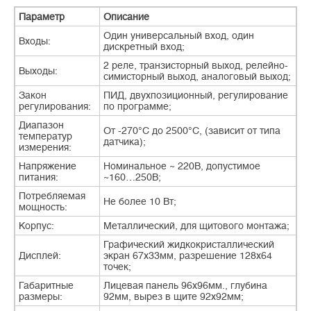
Параметр
Описание
Один универсальный вход, один
Входы:
дискретный вход;
2 реле, транзисторный выход, релейно-
Выходы:
симисторный выход, аналоговый выход;
Закон
ПИД, двухпозиционный, регулирование
регулирования:
по программе;
Диапазон
От -270°С до 2500°С, (зависит от типа
температур
датчика);
измерения:
Напряжение
Номинальное ~ 220В, допустимое
питания:
~160…250В;
Потребляемая
Не более 10 Вт;
мощность:
Корпус:
Металлический, для щитового монтажа;
Графический жидкокристаллический
Дисплей:
экран 67х33мм, разрешение 128х64
точек;
Габаритные
Лицевая панель 96х96мм., глубина
размеры:
92мм, вырез в щите 92х92мм;